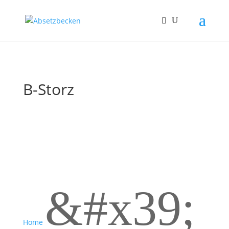
B-Storz
&#x39;
Home