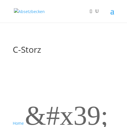
C-Storz
&#x39;
Home