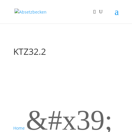
KTZ32.2
&#x39;
Home