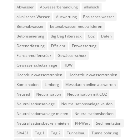
Abwasser
Abwasserbehandlung
alkalisch
alkalisches Wasser
Auswertung
Basisches wasser
Betonabwasser
betonabwasser neutralisieren
Betonsanierung
Big Bag Filtersack
Co2
Daten
Datenerfassung
Effizienz
Entwässerung
Flanschmuffenstück
Gewässerschutz
Gewässerschutzanlage
HDW
Hochdruckwasserstrahlen
Höchstdruckwasserstrahlen
Kombination
Limberg
Messdaten online auswerten
Neused
Neutralisation
Neutralisation mit CO2
Neutralisationsanlage
Neutralisationsanlage kaufen
Neutralisationsanlage mieten
Neutralisationsbecken
Neutralisationsbecken mieten
PH-Wert
Sedimentation
SIA431
Tag 1
Tag 2
Tunnelbau
Tunnelbohrung