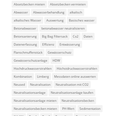
Absetzbecken mieten
Absetzbecken vermieten
Abwasser
Abwasserbehandlung
alkalisch
alkalisches Wasser
Auswertung
Basisches wasser
Betonabwasser
betonabwasser neutralisieren
Betonsanierung
Big Bag Filtersack
Co2
Daten
Datenerfassung
Effizienz
Entwässerung
Flanschmuffenstück
Gewässerschutz
Gewässerschutzanlage
HDW
Hochdruckwasserstrahlen
Höchstdruckwasserstrahlen
Kombination
Limberg
Messdaten online auswerten
Neused
Neutralisation
Neutralisation mit CO2
Neutralisationsanlage
Neutralisationsanlage kaufen
Neutralisationsanlage mieten
Neutralisationsbecken
Neutralisationsbecken mieten
PH-Wert
Sedimentation