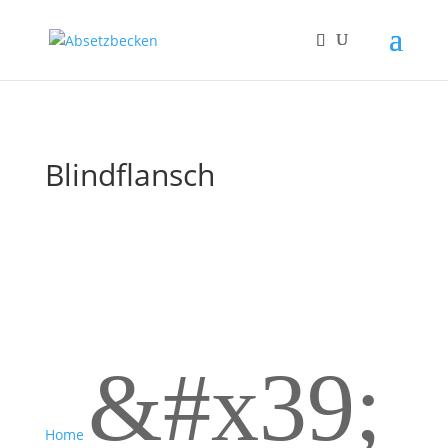
Blindflansch
&#x39;
Home