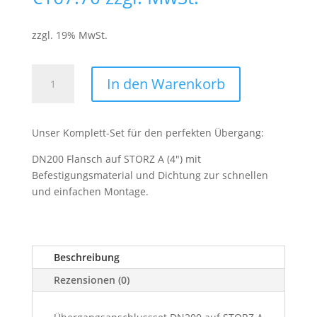
zzgl. 19% MwSt.
Übergangsanschlussset
In den Warenkorb
DN200
auf
STORZ
Unser Komplett-Set für den perfekten Übergang:
A
Menge
DN200 Flansch auf STORZ A (4″) mit
Befestigungsmaterial und Dichtung zur schnellen
und einfachen Montage.
Beschreibung
Rezensionen (0)