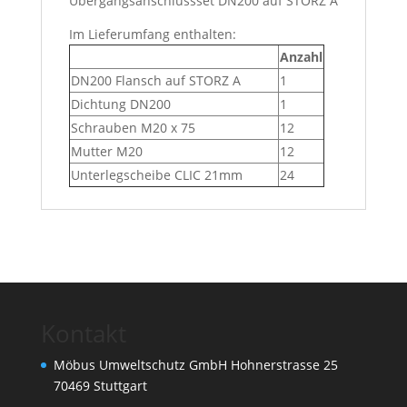
Übergangsanschlussset DN200 auf STORZ A
Im Lieferumfang enthalten:
Anzahl
DN200 Flansch auf STORZ A
1
Dichtung DN200
1
Schrauben M20 x 75
12
Mutter M20
12
Unterlegscheibe CLIC 21mm
24
Kontakt
Möbus Umweltschutz GmbH Hohnerstrasse 25
70469 Stuttgart