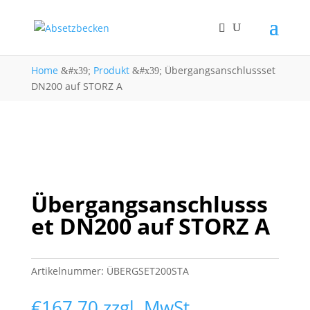
Home
Produkt
Übergangsanschlussset
&#x39;
&#x39;
DN200 auf STORZ A
Übergangsanschlusss
et DN200 auf STORZ A
Artikelnummer:
ÜBERGSET200STA
€
167.70
zzgl. MwSt.