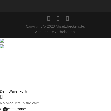
Copyright © 2023 Absetzbecken.de.
Alle Rechte vorbehalten.
Dein Warenkorb
No products in the cart.
Gesamtsumme:
0