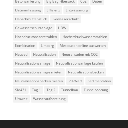
Betonsanierung
Big Bag Filtersack
Co2
Daten
Datenerfassung
Effizienz
Entwässerung
Flanschmuffenstück
Gewässerschutz
Gewässerschutzanlage
HDW
Hochdruckwasserstrahlen
Höchstdruckwasserstrahlen
Kombination
Limberg
Messdaten online auswerten
Neused
Neutralisation
Neutralisation mit CO2
Neutralisationsanlage
Neutralisationsanlage kaufen
Neutralisationsanlage mieten
Neutralisationsbecken
Neutralisationsbecken mieten
PH-Wert
Sedimentation
SIA431
Tag 1
Tag 2
Tunnelbau
Tunnelbohrung
Umwelt
Wasseraufbereitung